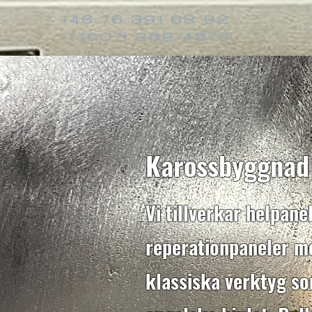
+46 76 391 68 92
+1 (607) 262-4876
Karossbyggnad
Vi tillverkar helpane
reperationpaneler me
klassiska verktyg s