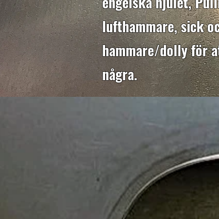
engelska hjulet, Pul
lufthammare, sick oc
hammare/dolly för a
några.