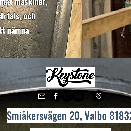
lmax maskiner,
h fals, och
tt nämna
Smiåkersvägen 20, Valbo 8183