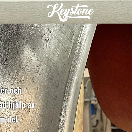
ler och
d hjälp av
om det